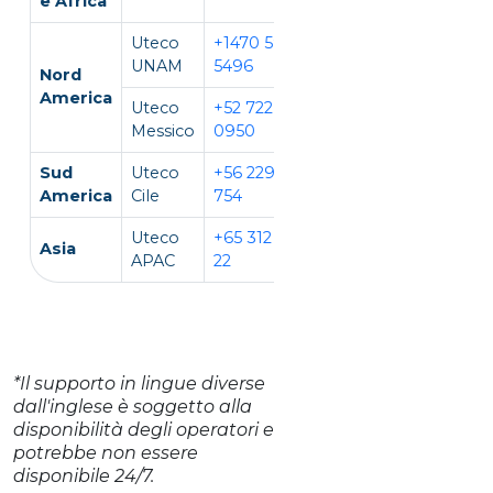
e Africa
Uteco
+1470 594
EN, IT
UNAM
5496
Nord
America
Uteco
+52 722 931
EN, ES
Messico
0950
Sud
Uteco
+56 229 140
EN, ES
America
Cile
754
Uteco
+65 312 981
EN,
Asia
APAC
22
CH, VI
*Il supporto in lingue diverse
dall'inglese è soggetto alla
disponibilità degli operatori e
potrebbe non essere
disponibile 24/7.