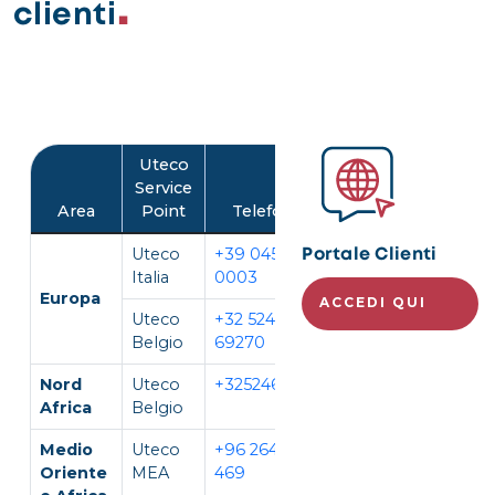
clienti
Image
Uteco
Service
Area
Point
Telefono
Lingua
Uteco
+39 045 452
IT, EN
Portale Clienti
Italia
0003
Europa
ACCEDI QUI
Uteco
+32 524
EN,
Belgio
69270
FR, DE
Nord
Uteco
+3252469270
EN, FR
Africa
Belgio
Medio
Uteco
+96 264 296
EN, AR
Oriente
MEA
469