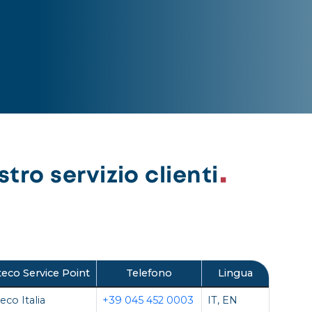
tro servizio clienti
eco Service Point
Telefono
Lingua
eco Italia
+39 045 452 0003
IT, EN