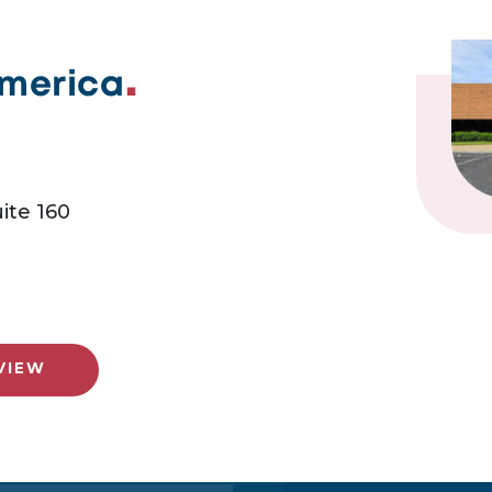
America
ite 160
VIEW