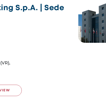
ng S.p.A. | Sede
(VR),
VIEW