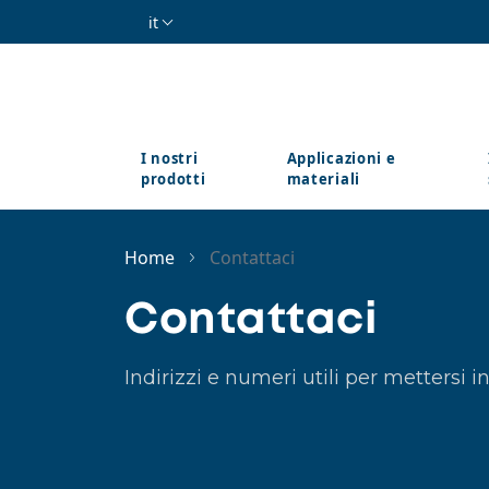
Salta al contenuto principale
it
I nostri
Applicazioni e
prodotti
materiali
Home
Contattaci
Contattaci
Indirizzi e numeri utili per mettersi 