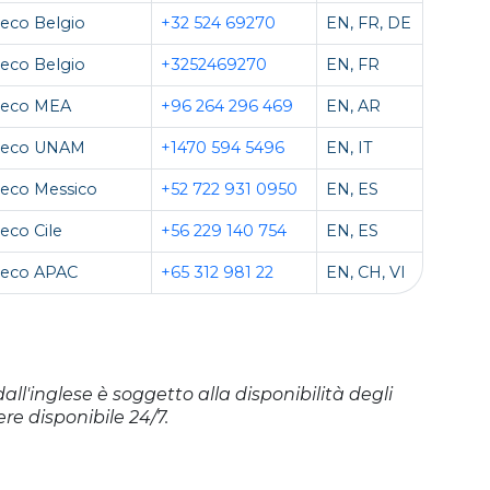
eco Belgio
+32 524 69270
EN, FR, DE
eco Belgio
+3252469270
EN, FR
teco MEA
+96 264 296 469
EN, AR
teco UNAM
+1470 594 5496
EN, IT
eco Messico
+52 722 931 0950
EN, ES
eco Cile
+56 229 140 754
EN, ES
teco APAC
+65 312 981 22
EN, CH, VI
dall'inglese è soggetto alla disponibilità degli
re disponibile 24/7.