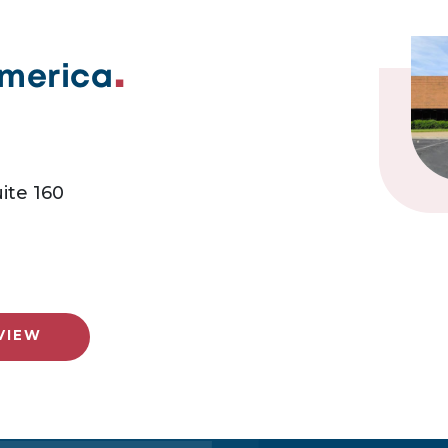
America
ite 160
VIEW