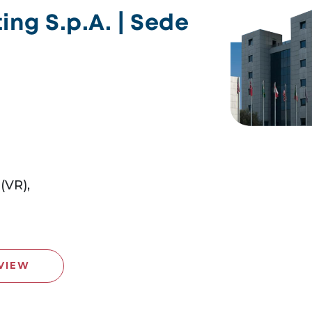
ng S.p.A. | Sede
(VR),
VIEW