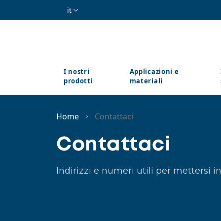
Salta al contenuto principale
it
I nostri
Applicazioni e
prodotti
materiali
Home
Contattaci
Contattaci
Indirizzi e numeri utili per mettersi 