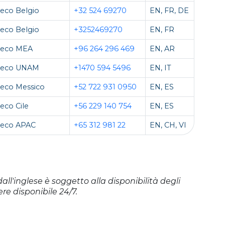
eco Belgio
+32 524 69270
EN, FR, DE
eco Belgio
+3252469270
EN, FR
teco MEA
+96 264 296 469
EN, AR
teco UNAM
+1470 594 5496
EN, IT
eco Messico
+52 722 931 0950
EN, ES
eco Cile
+56 229 140 754
EN, ES
teco APAC
+65 312 981 22
EN, CH, VI
dall'inglese è soggetto alla disponibilità degli
re disponibile 24/7.