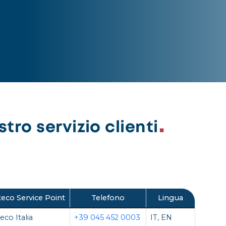
tro servizio clienti
eco Service Point
Telefono
Lingua
eco Italia
+39 045 452 0003
IT, EN