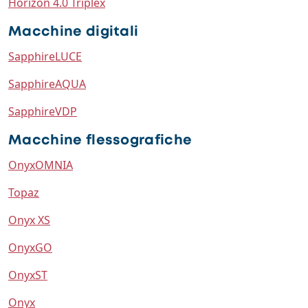
Horizon 4.0 Triplex
Macchine digitali
SapphireLUCE
SapphireAQUA
SapphireVDP
Macchine flessografiche
OnyxOMNIA
Topaz
Onyx XS
OnyxGO
OnyxST
Onyx