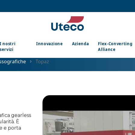
I nostri
Innovazione
Azienda
Flex-Converting
servizi
Alliance
ssografiche
Topaz
fica gearless
larità. È
e e porta