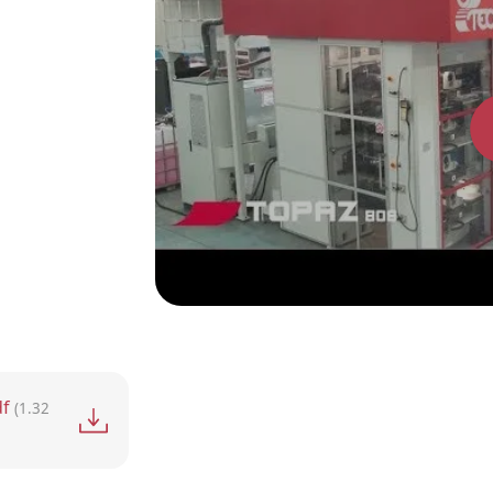
f
(1.32