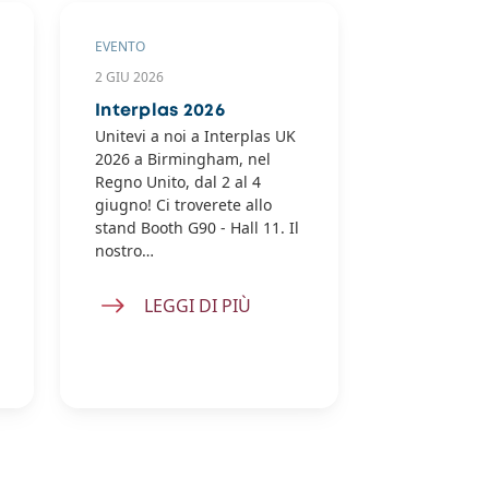
EVENTO
NEWS
2 GIU 2026
12 MAG 2026
Interplas 2026
Il futuro 
Unitevi a noi a Interplas UK
prende vi
2026 a Birmingham, nel
Craft Ind
Regno Unito, dal 2 al 4
Durante il 
giugno! Ci troverete allo
House organ
stand Booth G90 - Hall 11. Il
Craft Indust
nostro…
Middletown,
80 professio
si sono riuni
LEGGI DI PIÙ
LEGG