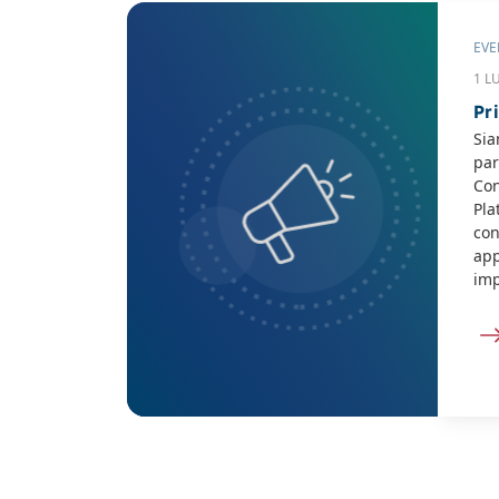
EVE
1 L
Pr
Sia
par
Con
Pla
con
app
imp