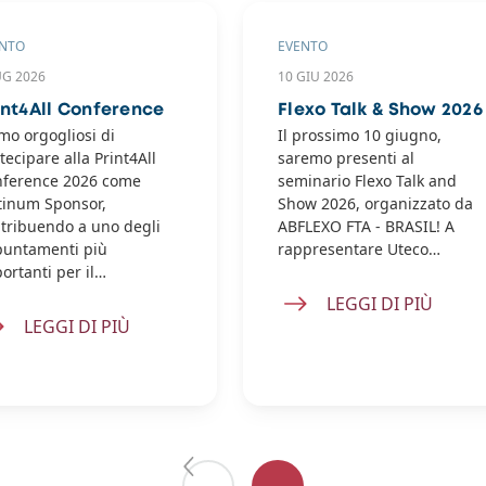
NTO
EVENTO
UG 2026
10 GIU 2026
int4All Conference
Flexo Talk & Show 2026
mo orgogliosi di
Il prossimo 10 giugno,
tecipare alla Print4All
saremo presenti al
ference 2026 come
seminario Flexo Talk and
tinum Sponsor,
Show 2026, organizzato da
tribuendo a uno degli
ABFLEXO FTA - BRASIL! A
untamenti più
rappresentare Uteco…
ortanti per il…
LEGGI DI PIÙ
LEGGI DI PIÙ