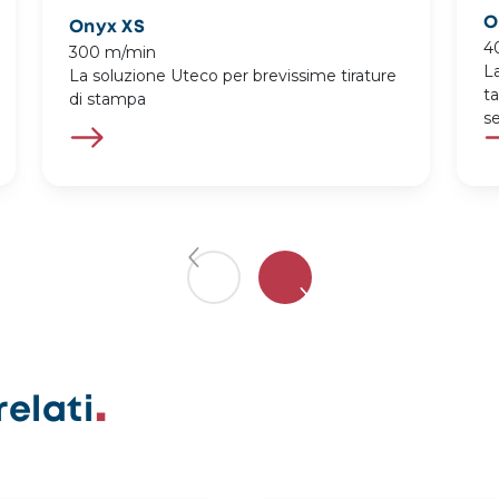
O
Onyx XS
4
300 m/min
L
La soluzione Uteco per brevissime tirature
ta
di stampa
s
elati