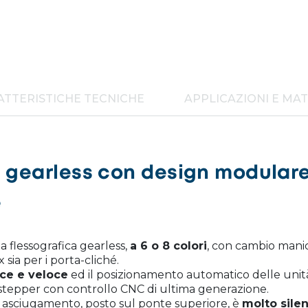
ATTERISTICHE TECNICHE
APPLICAZIONI E MAT
a gearless con design modular
e
 flessografica gearless,
a 6 o 8 colori
, con cambio mani
x sia per i porta-cliché.
ce e veloce
ed il posizionamento automatico delle unit
stepper con controllo CNC di ultima generazione.
 asciugamento, posto sul ponte superiore, è
molto sile