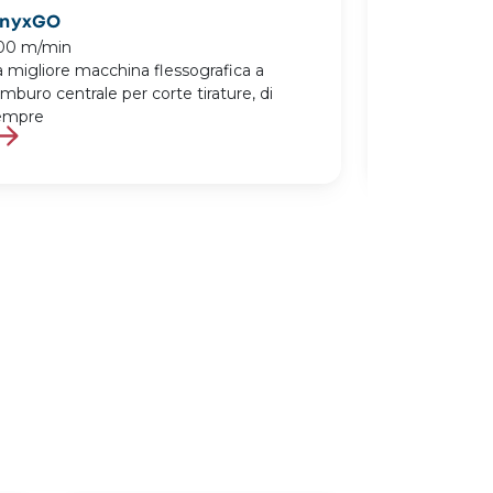
nyxGO
OnyxST
00 m/min
400 m/min
a migliore macchina flessografica a
L’eccellenza 
mburo centrale per corte tirature, di
grandi risulta
empre