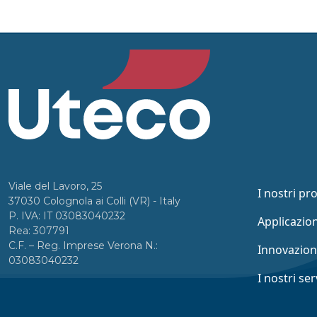
Viale del Lavoro, 25
I nostri pr
37030 Colognola ai Colli (VR) - Italy
P. IVA: IT 03083040232
Applicazion
Rea: 307791
C.F. – Reg. Imprese Verona N.:
Innovazio
03083040232
I nostri ser