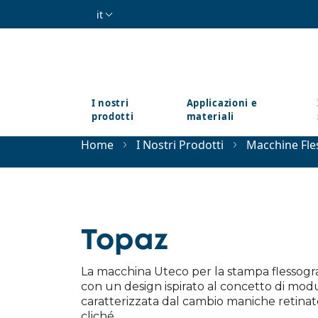
Salta al contenuto principale
it
I nostri
Applicazioni e
prodotti
materiali
Home
I Nostri Prodotti
Macchine Fle
Topaz
La macchina Uteco per la stampa flessogra
con un design ispirato al concetto di modu
caratterizzata dal cambio maniche retinat
cliché.