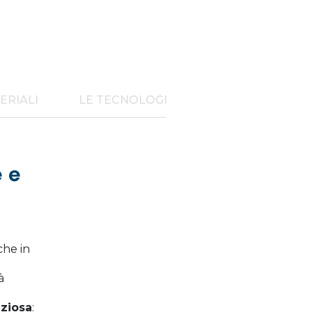
ERIALI
LE TECNOLOGIE UTECO
e e
che in
à
nziosa
: