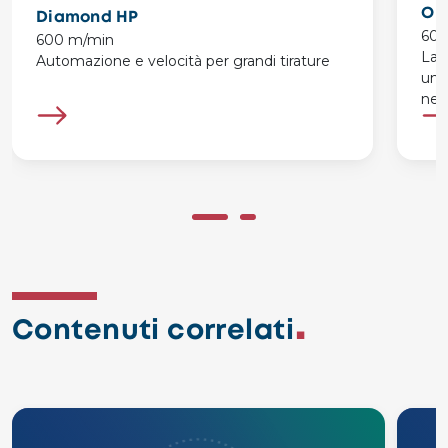
On
Diamond HP
600
600 m/min
La 
Automazione e velocità per grandi tirature
una
nel
Contenuti correlati