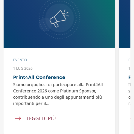
EVENTO
EV
1 LUG 2026
10
Print4All Conference
Fl
Siamo orgogliosi di partecipare alla Print4All
Il
Conference 2026 come Platinum Sponsor,
se
contribuendo a uno degli appuntamenti più
or
importanti per il…
ra
LEGGI DI PIÙ