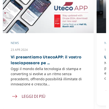
NEWS
NE
23 APR 2024
12
Vi presentiamo UtecoAPP: il vostro
Ut
Ne
lasciapassare pe …
pr
Oggi il mondo della tecnologia di stampa e
et
converting si evolve a un ritmo senza
co
precedenti, offrendo possibilità illimitate di
innovazione e crescita...
LEGGI DI PIÙ