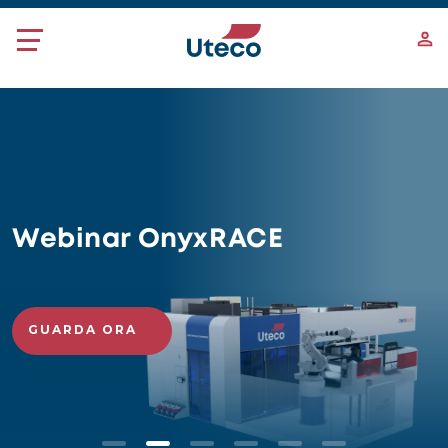
Salta al contenuto principale
Scopri il Magazine
FlexCA Inside
LEGGI ORA