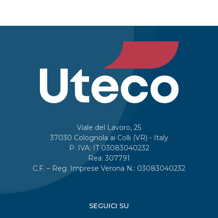
Viale del Lavoro, 25
37030 Colognola ai Colli (VR) - Italy
P. IVA: IT 03083040232
Rea: 307791
C.F. – Reg. Imprese Verona N.: 03083040232
SEGUICI SU