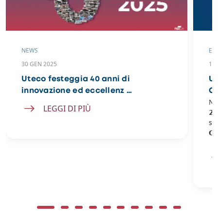
NEWS
EV
30 GEN 2025
11
Uteco festeggia 40 anni di
Un
innovazione ed eccellenz …
Co
Non
LEGGI DI PIÙ
𝟮
spl
𝗢𝘀