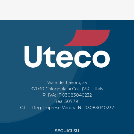
Viale del Lavoro, 25
37030 Colognola ai Colli (VR) - Italy
P. IVA: IT 03083040232
Rea: 307791
C.F. – Reg. Imprese Verona N.: 03083040232
SEGUICI SU