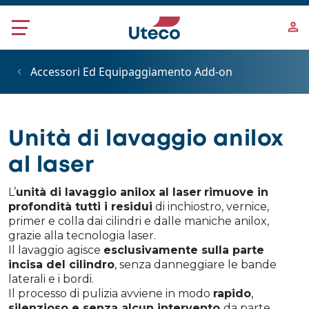
Salta al contenuto principale
Accessori Ed Equipaggiamento Add-on
Unità di lavaggio anilox
al laser
L’
unità di lavaggio anilox al laser
rimuove in
profondità tutti i residui
di inchiostro, vernice,
primer e colla dai cilindri e dalle maniche anilox,
grazie alla tecnologia laser.
Il lavaggio agisce
esclusivamente sulla parte
incisa del cilindro
, senza danneggiare le bande
laterali e i bordi.
Il processo di pulizia avviene in modo
rapido
,
silenzioso e senza alcun intervento
da parte