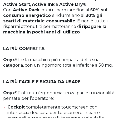
Active Start
,
Active Ink
e
Active Dry®
.
Con
Active Pack
, puoi risparmiare fino al
50% sul
consumo energetico
e ridurre fino al
30% gli
scarti di materiale consumabile
. E non è tutto: i
risparmi ottenuti ti permetteranno di
ripagare la
macchina in pochi anni di utilizzo
!
LA PIÙ COMPATTA
Onyx
ST è la macchina più compatta della sua
categoria, con un ingombro totale inferiore a 50 mq.
LA PIÙ FACILE E SICURA DA USARE
Onyx
ST offre un’ergonomia senza pari e funzionalità
pensate per l’operatore:
Cockpit
completamente touchscreen con
interfaccia dedicata per telecamere lineari e