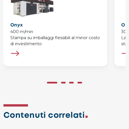
Onyx
On
400 m/min
300
Stampa su imballaggi flessibili al minor costo
La 
di investimento
sta
Contenuti correlati