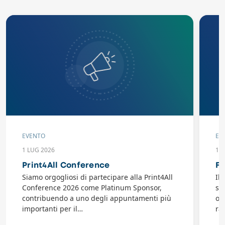
EVENTO
EV
1 LUG 2026
10
Print4All Conference
Fl
Siamo orgogliosi di partecipare alla Print4All
Il
Conference 2026 come Platinum Sponsor,
se
contribuendo a uno degli appuntamenti più
or
importanti per il…
ra