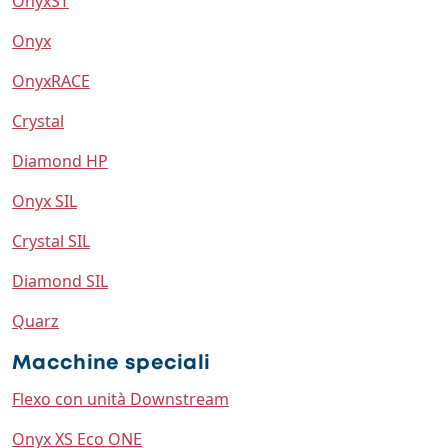
OnyxST
Onyx
OnyxRACE
Crystal
Diamond HP
Onyx SIL
Crystal SIL
Diamond SIL
Quarz
Macchine speciali
Flexo con unità Downstream
Onyx XS Eco ONE