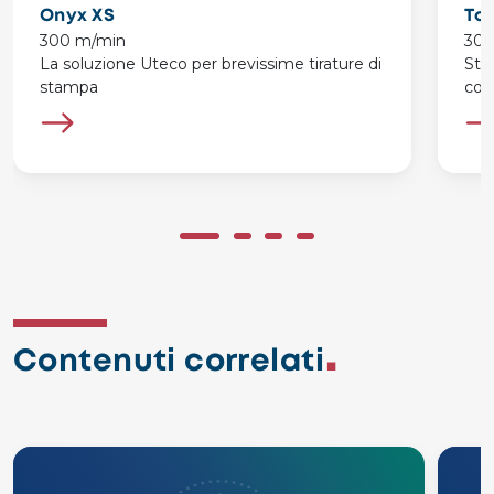
Onyx XS
To
300 m/min
300
La soluzione Uteco per brevissime tirature di
Sta
stampa
con
Contenuti correlati