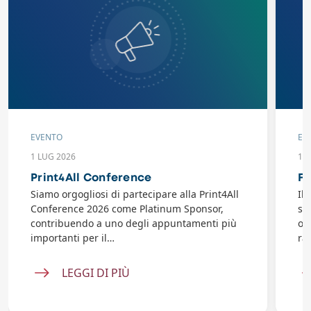
EVENTO
EV
1 LUG 2026
10
Print4All Conference
Fl
Siamo orgogliosi di partecipare alla Print4All
Il
Conference 2026 come Platinum Sponsor,
se
contribuendo a uno degli appuntamenti più
or
importanti per il…
ra
LEGGI DI PIÙ