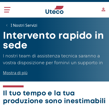
Salta al contenuto principale
I Nostri Servizi
Intervento rapido in
sede
I nostri team di assistenza tecnica saranno a
vostra disposizione per fornirvi un supporto in
sede di alto livello e risolvere i vostri problemi
Mostra di più
critici. I nostri team di esperti vantano una
vasta esperienza in un'ampia gamma di
tecnologie di stampa, garantendo soluzioni
Il tuo tempo e la tua
rapide ed efficaci alle vostre esigenze.
produzione sono inestimabili