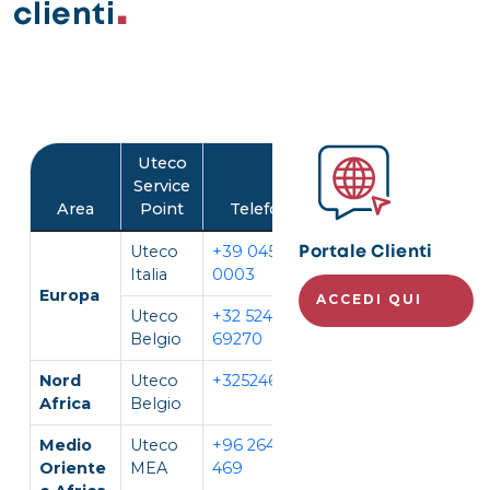
clienti
Image
Uteco
Service
Area
Point
Telefono
Lingua
Uteco
+39 045 452
IT, EN
Portale Clienti
Italia
0003
Europa
ACCEDI QUI
Uteco
+32 524
EN,
Belgio
69270
FR, DE
Nord
Uteco
+3252469270
EN, FR
Africa
Belgio
Medio
Uteco
+96 264 296
EN, AR
Oriente
MEA
469