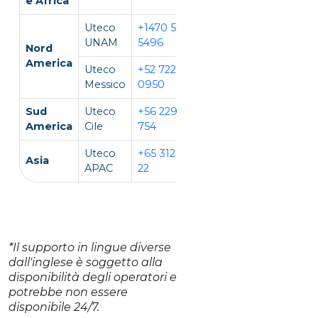
e Africa
Uteco
+1470 594
EN, IT
UNAM
5496
Nord
America
Uteco
+52 722 931
EN, ES
Messico
0950
Sud
Uteco
+56 229 140
EN, ES
America
Cile
754
Uteco
+65 312 981
EN,
Asia
APAC
22
CH, VI
*Il supporto in lingue diverse
dall'inglese è soggetto alla
disponibilità degli operatori e
potrebbe non essere
disponibile 24/7.