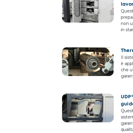
lavo
Quest
prepa
non u
in st
Ther
Il si
è appl
che ut
garant
UDP®
guid
Quest
siste
garan
qualit