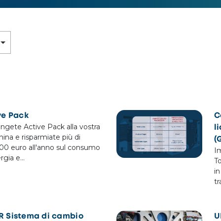
ve Pack
C
ngete Active Pack alla vostra
l
ina e risparmiate più di
(
00 euro all'anno sul consumo
Im
ergia e…
T
in
t
 Sistema di cambio
U