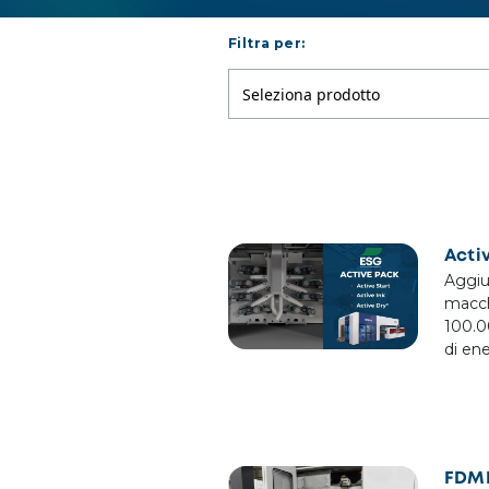
Filtra per:
Seleziona prodotto
Acti
Aggiu
macch
100.0
di en
FDMR