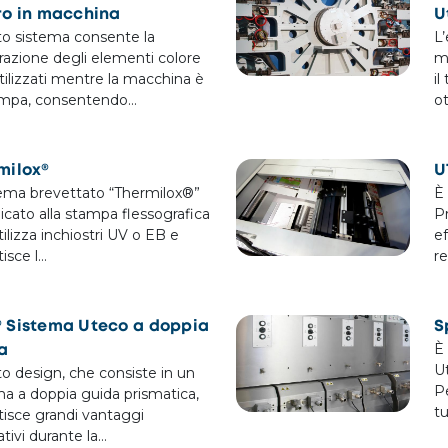
ro in macchina
U
o sistema consente la
L’
razione degli elementi colore
m
tilizzati mentre la macchina è
i
ampa, consentendo…
o
milox®
U
stema brevettato “Thermilox®”
È
icato alla stampa flessografica
P
ilizza inchiostri UV o EB e
ef
isce l…
r
 Sistema Uteco a doppia
S
È 
a
U
o design, che consiste in un
Pe
ma a doppia guida prismatica,
tu
tisce grandi vantaggi
ativi durante la…