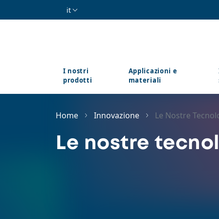
Salta al contenuto principale
it
I nostri
Applicazioni e
prodotti
materiali
Home
Innovazione
Le Nostre Tecnol
Le nostre tecno