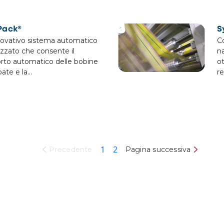
Pack®
S
nnovativo sistema automatico
Co
izzato che consente il
na
orto automatico delle bobine
ot
ate e la…
re
Pagina attuale
Pagina
1
2
Pagina successiva
Precedente
Pagina successiva