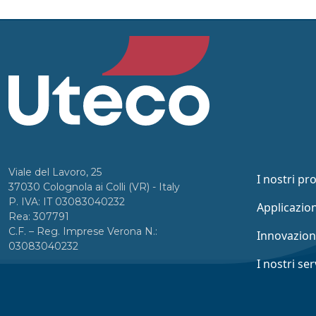
Viale del Lavoro, 25
I nostri pr
37030 Colognola ai Colli (VR) - Italy
P. IVA: IT 03083040232
Applicazion
Rea: 307791
C.F. – Reg. Imprese Verona N.:
Innovazio
03083040232
I nostri ser