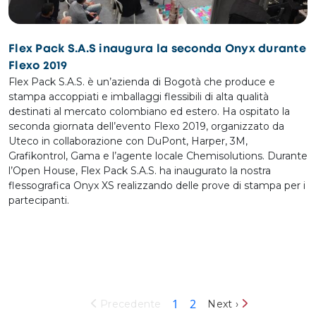
Flex Pack S.A.S inaugura la seconda Onyx durante
Flexo 2019
Flex Pack S.A.S. è un’azienda di Bogotà che produce e
stampa accoppiati e imballaggi flessibili di alta qualità
destinati al mercato colombiano ed estero. Ha ospitato la
seconda giornata dell’evento Flexo 2019, organizzato da
Uteco in collaborazione con DuPont, Harper, 3M,
Grafikontrol, Gama e l’agente locale Chemisolutions. Durante
l’Open House, Flex Pack S.A.S. ha inaugurato la nostra
flessografica Onyx XS realizzando delle prove di stampa per i
partecipanti.
Paginazione
Pagina attuale
Pagina
1
2
Pagina successiva
Precedente
Next ›