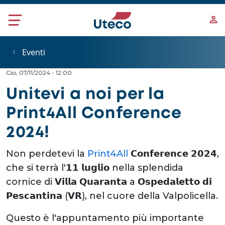
Salta al contenuto principale
Eventi
Gio, 07/11/2024 - 12:00
Unitevi a noi per la
Print4All Conference
2024!
Non perdetevi la
Print4All
𝗖𝗼𝗻𝗳𝗲𝗿𝗲𝗻𝗰𝗲 𝟮𝟬𝟮𝟰,
che si terrà l'𝟭𝟭 𝗹𝘂𝗴𝗹𝗶𝗼 nella splendida
cornice di 𝗩𝗶𝗹𝗹𝗮 𝗤𝘂𝗮𝗿𝗮𝗻𝘁𝗮 a 𝗢𝘀𝗽𝗲𝗱𝗮𝗹𝗲𝘁𝘁𝗼 𝗱𝗶
𝗣𝗲𝘀𝗰𝗮𝗻𝘁𝗶𝗻𝗮 (𝗩𝗥), nel cuore della Valpolicella.
Questo è l'appuntamento più importante