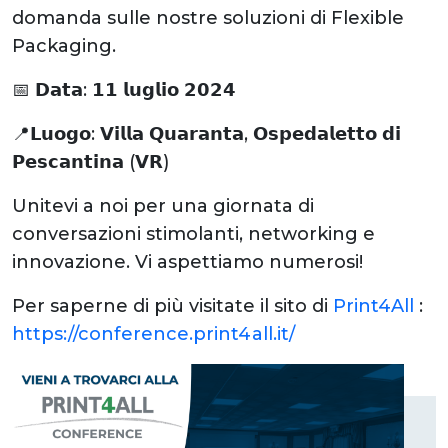
domanda sulle nostre soluzioni di Flexible
Packaging.
📅 𝗗𝗮𝘁𝗮: 𝟭𝟭 𝗹𝘂𝗴𝗹𝗶𝗼 𝟮𝟬𝟮𝟰
📍𝗟𝘂𝗼𝗴𝗼: 𝗩𝗶𝗹𝗹𝗮 𝗤𝘂𝗮𝗿𝗮𝗻𝘁𝗮, 𝗢𝘀𝗽𝗲𝗱𝗮𝗹𝗲𝘁𝘁𝗼 𝗱𝗶
𝗣𝗲𝘀𝗰𝗮𝗻𝘁𝗶𝗻𝗮 (𝗩𝗥)
Unitevi a noi per una giornata di
conversazioni stimolanti, networking e
innovazione. Vi aspettiamo numerosi!
Per saperne di più visitate il sito di
Print4All
:
https://conference.print4all.it/