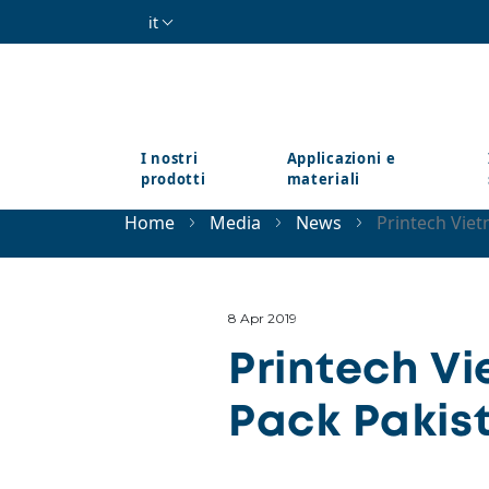
Salta al contenuto principale
it
I nostri
Applicazioni e
prodotti
materiali
Home
Media
News
Printech Viet
8 Apr 2019
Printech Vi
Pack Pakis