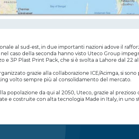
dionale al sud-est, in due importanti nazioni adove il raff
ta nel caso della seconda hanno visto Uteco Group impegna
o e 3P Plast Print Pack, che si è svolta a Lahore dal 22 a
organizzato grazie alla collaborazione ICE/Acimga, si sono
king volto sempre più al consolidamento del mercato.
a popolazione da qui al 2050, Uteco, grazie al prezioso
e e costruite con alta tecnologia Made in Italy, in uno