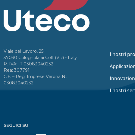
Viale del Lavoro, 25
I nostri pr
37030 Colognola ai Colli (VR) - Italy
P. IVA: IT 03083040232
Applicazion
Rea: 307791
C.F. – Reg. Imprese Verona N.:
Innovazio
03083040232
I nostri ser
SEGUICI SU