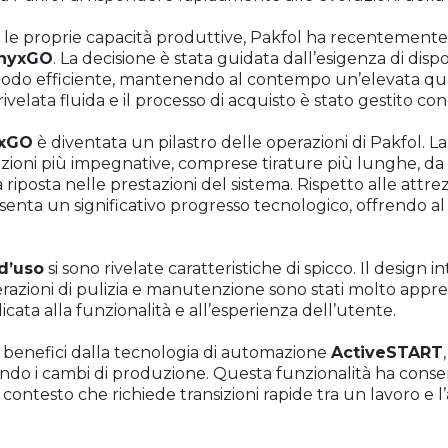
le proprie capacità produttive, Pakfol ha recentemente 
OnyxGO
. La decisione è stata guidata dall’esigenza di dis
n modo efficiente, mantenendo al contempo un’elevata qualit
ivelata fluida e il processo di acquisto è stato gestito con
xGO
è diventata un pilastro delle operazioni di Pakfol.
razioni più impegnative, comprese tirature più lunghe, da
iposta nelle prestazioni del sistema. Rispetto alle attrez
nta un significativo progresso tecnologico, offrendo al 
 d’uso
si sono rivelate caratteristiche di spicco. Il design 
perazioni di pulizia e manutenzione sono stati molto apprez
cata alla funzionalità e all’esperienza dell’utente.
i benefici dalla tecnologia di automazione
ActiveSTART
ando i cambi di produzione. Questa funzionalità ha conse
contesto che richiede transizioni rapide tra un lavoro e l