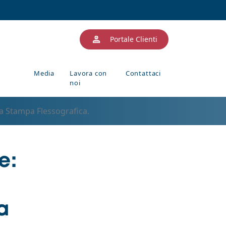
Portale Clienti
Media
Lavora con
Contattaci
noi
la Stampa Flessografica.
e:
a