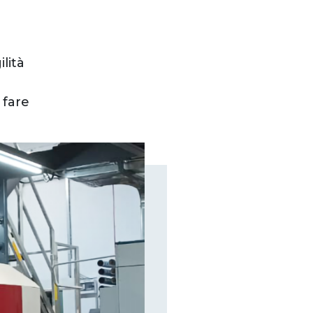
lità
 fare