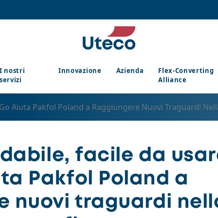
I nostri
Innovazione
Azienda
Flex-Converting
servizi
Alliance
yxGo Aiuta Pakfol Poland a Raggiungere Nuovi Traguardi Nel
idabile, facile da usar
ta Pakfol Poland a
 nuovi traguardi nell