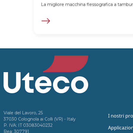
La migliore macchina flessografica a tamburo
Viale del Lavoro, 25
I nostri pr
37030 Colognola ai Colli (VR) - Italy
P. IVA: IT 03083040232
Applicazion
Rea: 307791