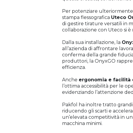
Per potenziare ulteriormente 
stampa flessografica
Uteco 
di gestire tirature versatili i
collaborazione con Uteco si è r
Dalla sua installazione, la
Ony
all’azienda di affrontare lavo
conferma della grande fiducia r
produttori, la OnyxGO rapprese
efficienza.
Anche
ergonomia e facilità
l’ottima accessibilità per le o
evidenziando l’attenzione dedi
Pakfol ha inoltre tratto grand
riducendo gli scarti e acceler
un’elevata competitività in un 
macchina minimi.