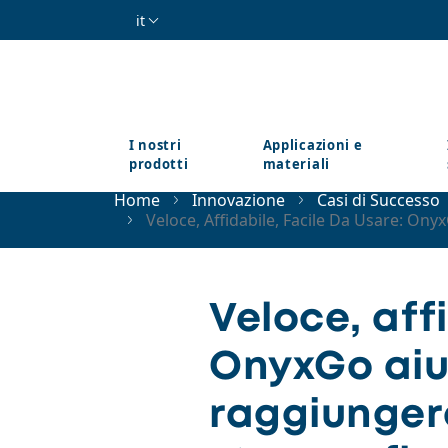
Salta al contenuto principale
it
I nostri
Applicazioni e
prodotti
materiali
Home
Innovazione
Casi di Successo
Veloce, Affidabile, Facile Da Usare: On
Veloce, aff
OnyxGo aiu
raggiungere