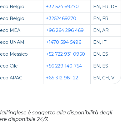
eco Belgio
+32 524 69270
EN, FR, DE
eco Belgio
+3252469270
EN, FR
teco MEA
+96 264 296 469
EN, AR
teco UNAM
+1470 594 5496
EN, IT
eco Messico
+52 722 931 0950
EN, ES
eco Cile
+56 229 140 754
EN, ES
teco APAC
+65 312 981 22
EN, CH, VI
dall'inglese è soggetto alla disponibilità degli
re disponibile 24/7.