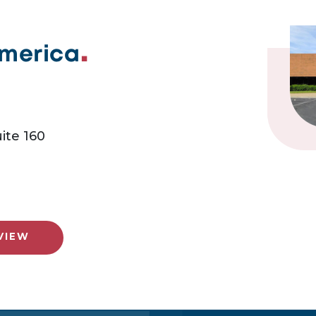
America
ite 160
VIEW