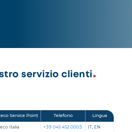
tro servizio clienti
eco Service Point
Telefono
Lingua
eco Italia
+39 045 452 0003
IT, EN