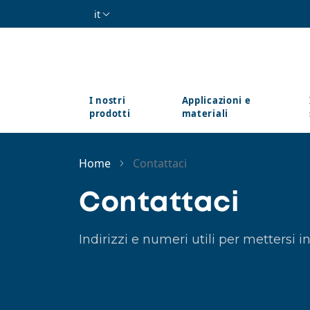
Salta al contenuto principale
it
I nostri
Applicazioni e
prodotti
materiali
Home
Contattaci
Contattaci
Indirizzi e numeri utili per mettersi 