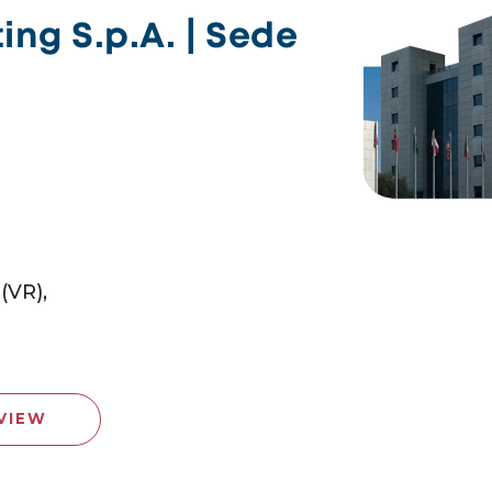
ng S.p.A. | Sede
(VR),
VIEW