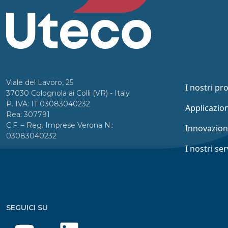
Viale del Lavoro, 25
I nostri pr
37030 Colognola ai Colli (VR) - Italy
P. IVA: IT 03083040232
Applicazion
Rea: 307791
C.F. – Reg. Imprese Verona N.:
Innovazio
03083040232
I nostri ser
SEGUICI SU