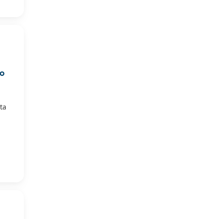
do
ta