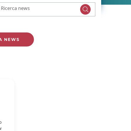
Ricerca news
o
w