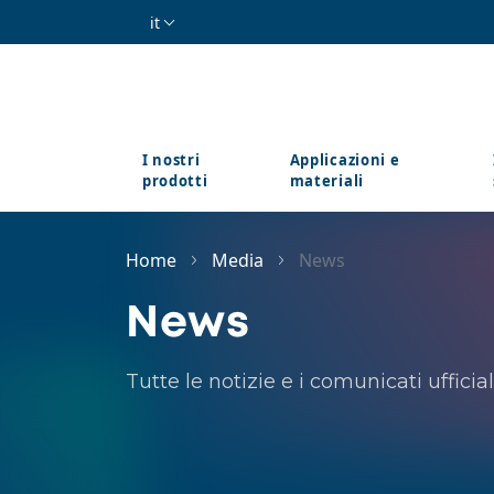
Salta al contenuto principale
it
I nostri
Applicazioni e
prodotti
materiali
Home
Media
News
News
Tutte le notizie e i comunicati ufficiali