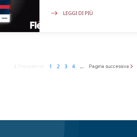
LEGGI DI PIÙ
Pagina attuale
Pagina
Pagina
Pagina
1
2
3
4
…
Pagina successiva
Precedente
Pagina successiva