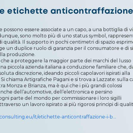
le etichette anticontraffazion
e possono essere associate a un capo, a una bottiglia di v
 dunque, sono molto più di uno status symbol, rapprese
i qualità. Il supporto in pochi centimetri di spazio espri
olge un duplice ruolo di garanzia per il consumatore e di 
lla produzione.
che a proteggere la maggior parte dei marchi del lusso
na piccola azienda italiana a conduzione familiare che, d
oluta discrezione, ideando piccoli capolavori ispirati alla
 Si chiama Artigrafiche Pagani e si trova a Lazzate: sulla c
ra Monza e Brianza, ma è qui che i più grandi colossi
 anche dell’automotive, dell’elettronica e persino
ogni parte del mondo per commissionare i loro sigilli
traverso un lavoro ispirato ai più rigorosi principi di qualit
onsulting.eu/it/etichette-anticontraffazione-i-b…