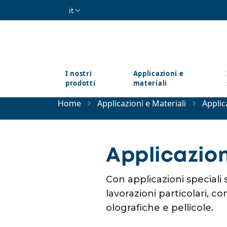
Salta al contenuto principale
it
I nostri
Applicazioni e
prodotti
materiali
Home
Applicazioni e Materiali
Applic
Applicazion
Con applicazioni speciali
lavorazioni particolari, 
olografiche e pellicole.