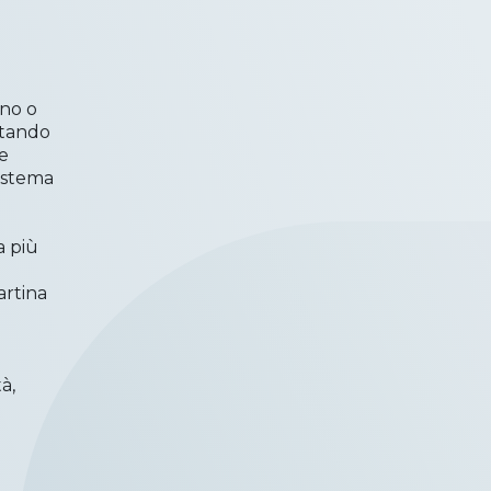
e
ino o
ntando
me
sistema
a più
artina
à,