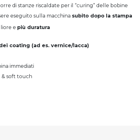
orre di stanze riscaldate per il “curing” delle bobine
ssere eseguito sulla macchina
subito dopo la stampa
gliore e
più duratura
dei coating (ad es. vernice/lacca)
a
bina immediati
o & soft touch