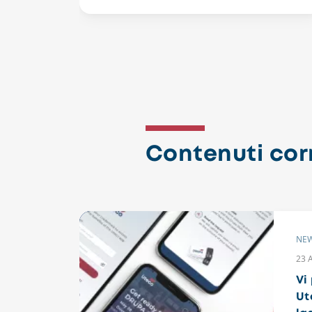
Contenuti corr
NE
23 
Vi
Ut