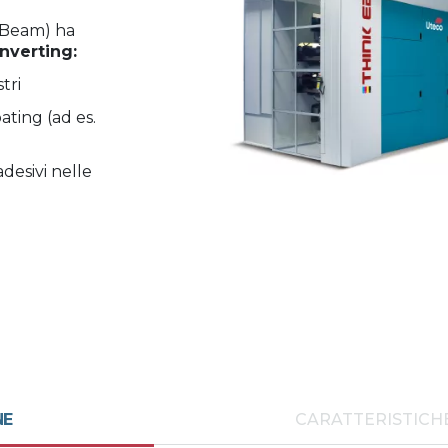
n Beam) ha
onverting:
stri
ating (ad es.
adesivi nelle
NE
CARATTERISTICH