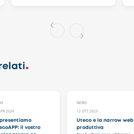
elati
WS
NEWS
APR 2024
12 OTT 2023
 presentiamo
Uteco e la narrow web
ecoAPP: il vostro
produttiva