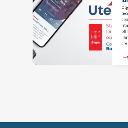
la
Ogg
tec
con
rit
off
ill
cre