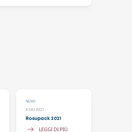
NEWS
NEWS
4 GIU 2021
18 APR 2019
Rosupack 2021
Print4all
Uteco in 
LEGGI DI PIÙ