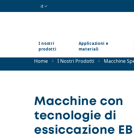
Salta al contenuto principale
it
I nostri
Applicazioni e
prodotti
materiali
Home
I Nostri Prodotti
Macchine Spe
Macchine con
tecnologie di
essiccazione EB