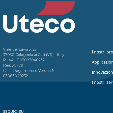
Viale del Lavoro, 25
I nostri pr
37030 Colognola ai Colli (VR) - Italy
P. IVA: IT 03083040232
Applicazion
Rea: 307791
C.F. – Reg. Imprese Verona N.:
Innovazio
03083040232
I nostri ser
SEGUICI SU