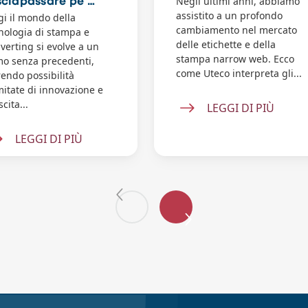
Negli ultimi anni, abbiamo
sciapassare pe …
assistito a un profondo
i il mondo della
cambiamento nel mercato
nologia di stampa e
delle etichette e della
verting si evolve a un
stampa narrow web. Ecco
mo senza precedenti,
come Uteco interpreta gli...
rendo possibilità
imitate di innovazione e
scita...
LEGGI DI PIÙ
LEGGI DI PIÙ