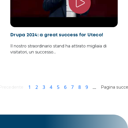
Drupa 2024: a great success for Uteco!
Il nostro straordinario stand ha attirato migliaia di
visitatori, un successo…
Paginazione
Pagina attuale
Pagina
Pagina
Pagina
Pagina
Pagina
Pagina
Pagina
Pagina
1
2
3
4
5
6
7
8
9
…
Pagina succe
Precedente
Pagina succe