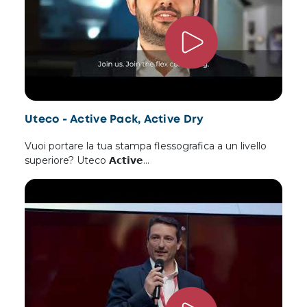
Uteco - Active Pack, Active Dry
Vuoi portare la tua stampa flessografica a un livello
superiore? Uteco 𝗔𝗰𝘁𝗶𝘃𝗲…