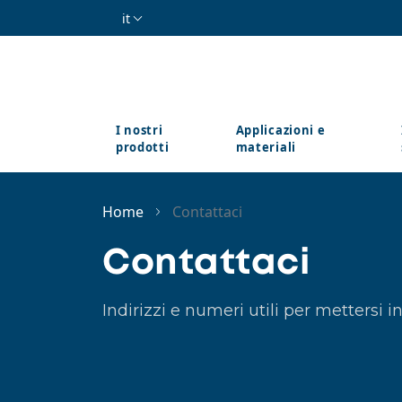
Salta al contenuto principale
it
I nostri
Applicazioni e
prodotti
materiali
Home
Contattaci
Contattaci
Indirizzi e numeri utili per mettersi 