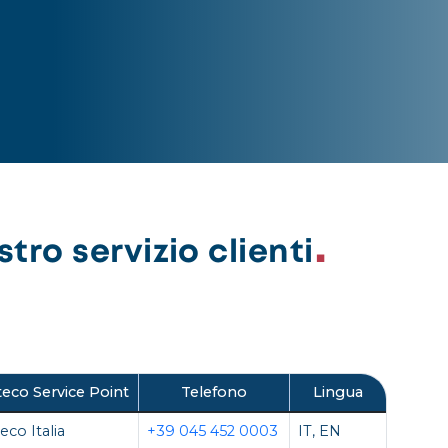
tro servizio clienti
eco Service Point
Telefono
Lingua
eco Italia
+39 045 452 0003
IT, EN