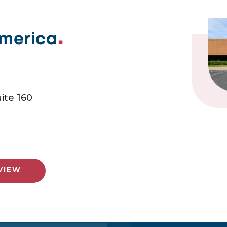
America
ite 160
VIEW