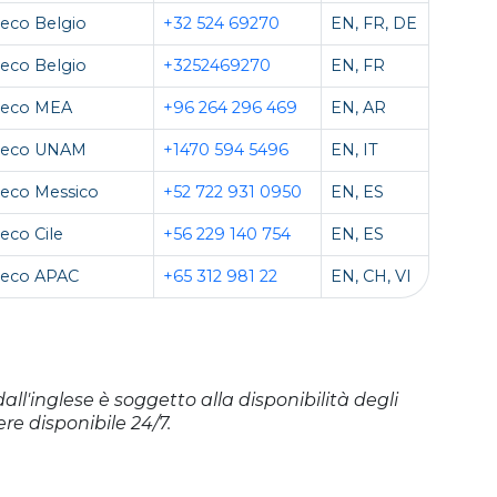
eco Belgio
+32 524 69270
EN, FR, DE
eco Belgio
+3252469270
EN, FR
teco MEA
+96 264 296 469
EN, AR
teco UNAM
+1470 594 5496
EN, IT
eco Messico
+52 722 931 0950
EN, ES
eco Cile
+56 229 140 754
EN, ES
teco APAC
+65 312 981 22
EN, CH, VI
dall'inglese è soggetto alla disponibilità degli
re disponibile 24/7.