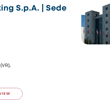
ng S.p.A. | Sede
(VR),
VIEW