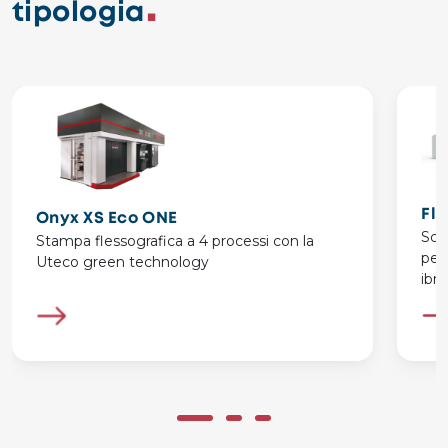
tipologia
Fl
Onyx XS Eco ONE
Scop
Stampa flessografica a 4 processi con la
per
Uteco green technology
ibr