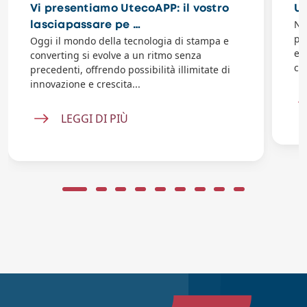
Vi presentiamo UtecoAPP: il vostro
Ut
Ne
lasciapassare pe …
pr
Oggi il mondo della tecnologia di stampa e
et
converting si evolve a un ritmo senza
co
precedenti, offrendo possibilità illimitate di
innovazione e crescita...
LEGGI DI PIÙ