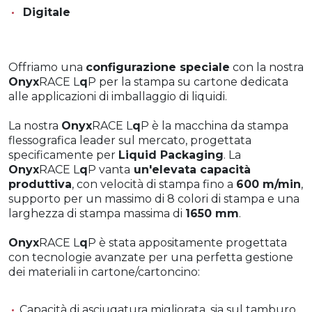
Digitale
Offriamo una
configurazione speciale
con la nostra
Onyx
RACE L
q
P per la stampa su cartone dedicata
alle applicazioni di imballaggio di liquidi.
La nostra
Onyx
RACE L
q
P è la macchina da stampa
flessografica leader sul mercato, progettata
specificamente per
Liquid Packaging
. La
Onyx
RACE L
q
P vanta
un'elevata capacità
produttiva
, con velocità di stampa fino a
600 m/min
,
supporto per un massimo di 8 colori di stampa e una
larghezza di stampa massima di
1650 mm
.
Onyx
RACE L
q
P è stata appositamente progettata
con tecnologie avanzate per una perfetta gestione
dei materiali in cartone/cartoncino:
Capacità di asciugatura migliorata, sia sul tamburo